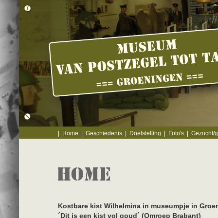
|
Home
|
Geschiedenis
|
Doelstelling
|
Foto's
|
Gezocht/
Kostbare kist Wilhelmina in museumpje in Groe
´Dit is een kist vol goud´ (Omroep Brabant)